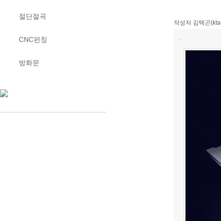
절단절곡
작성자
김택곤(kta
.
CNC펀칭
방화문